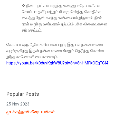
❖ நீண்ட நாட்கள் மருந்து உண்ணும் நோயாளிகள்
கொய்யா தளிர் மற்றும் மிளகு சேர்த்து கொதிக்க
வைத்து தேன் கலந்து உண்ணலாம்.இதனால் நீண்ட
நாள் மருந்து உண்பதால் ஏற்படும் பக்க விளைவுகளை
சரி செய்யும்.
கொய்யா ஒரு ஆரோக்கியமான பழம், இது பல நன்மைகளை
வழங்குகிறது.இதன் நன்மைகளை மேலும் தெரிந்து கொள்ள
இந்த காணொளியை காணவும்.
-
https://youtu.be/k0duyKgkW8U?si=8hV8nHMFkOEgTCI4
Popular Posts
25 Nov 2023
முடக்கத்தான் கீரை பயன்கள்