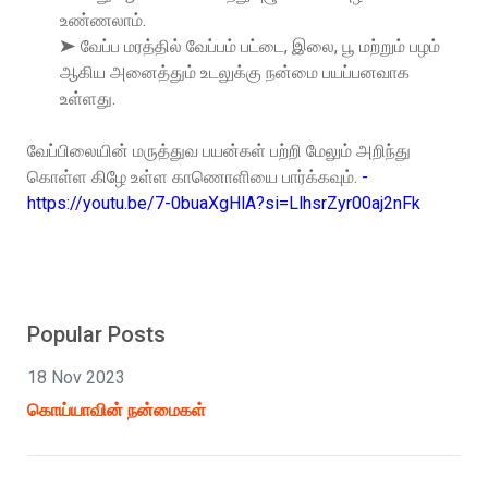
உண்ணலாம்.
➤ வேப்ப மரத்தில் வேப்பம் பட்டை, இலை, பூ மற்றும் பழம்
ஆகிய அனைத்தும் உடலுக்கு நன்மை பயப்பனவாக
உள்ளது.
வேப்பிலையின் மருத்துவ பயன்கள் பற்றி மேலும் அறிந்து
கொள்ள கிழே உள்ள காணொளியை பார்க்கவும்.
-
https://youtu.be/7-0buaXgHlA?si=LlhsrZyr00aj2nFk
Popular Posts
18 Nov 2023
கொய்யாவின் நன்மைகள்