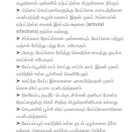
கழுவினால் புண்ணில் ஏற்பட்டுள்ள கிருமிகளை நீக்கும்.
➤ அம்மை கொப்புளங்களுக்கு வேப்பிலை கசாயத்தினை
பயன்படுத்தி கழுவி வரலாம். இதன் மூலம் அம்மையில்
ஏற்பட்டுள்ள வைரல் இன்ஃபெக்ஷனை (antiviral
infections) தடுக்க வல்லது.
➤ சர்க்கரை நோய்க்கான புண்ணையும், வேப்பிலை மற்றும்
மஞ்சள் சேர்த்து பற்று போட சரியாகும்.
➤ மிளகு, வேப்பிலை சேர்த்து கொதிக்க வைத்து குடிக்க
காய்ச்சல் சரியாகும்.
➤ வேப்பம்பூவில் ரசம் செய்து சாப்பிடலாம். இதன் மூலம்
வயிற்றில் உள்ள பூச்சிகள் வெளியேறும்.
➤ காய்ந்த வேப்ப இலைகளை புகையிடுவதன் மூலம்
கொசு விரட்டியாக பயன்படுத்தலாம்.
➤ நிலவேம்பு குடிநீர்- டெங்கு ,சிக்கன் குனியா போன்ற
நோய்களுக்கு மிகச் சிறந்த கிருமிநாசினியாக உள்ளது.
➤ செடிகளில் பூச்சி விரட்டிகளாகவும் வேப்பிலைசாரினை
பயன்படுத்தலாம்.
➤ வேப்பம்பழம் வயிற்றில் உள்ள குடல் புழுக்களை நீக்க
வல்லது ஆகையால் வயிற்று புழுக்களை அழிக்க